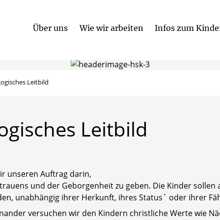
Über uns
Wie wir arbeiten
Infos zum Kinde
Religionspädagogisches Leitbild
Kooperation mit anderen Institutionen
ogisches Leitbild
ogisches
Leitbild
ir unseren Auftrag darin,
auens und der Geborgenheit zu geben. Die Kinder sollen ak
, unabhängig ihrer Herkunft, ihres Status` oder ihrer Fäh
ander versuchen wir den Kindern christliche Werte wie Näc