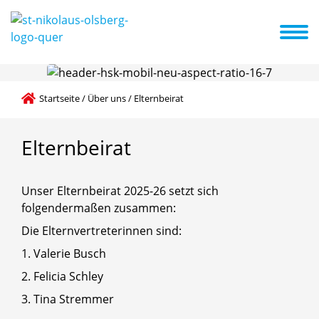
eiten
Infos zum Kindergarten
Kita-ABC
Aktuelles
Termine
Kooperation mit anderen Institutionen
Startseite
/
Über uns
/
Elternbeirat
Elternbeirat
Unser Elternbeirat 2025-26 setzt sich
folgendermaßen zusammen:
Die Elternvertreterinnen sind:
1. Valerie Busch
2. Felicia Schley
3. Tina Stremmer