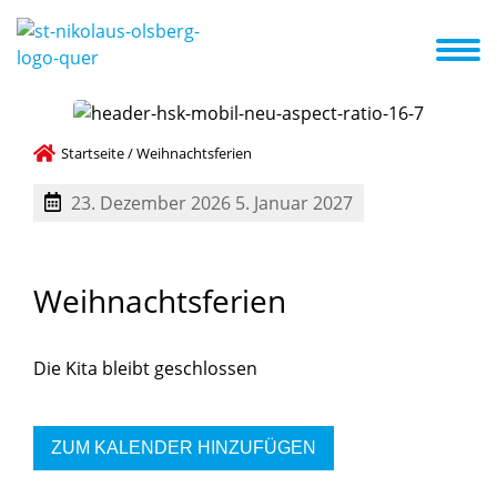
eiten
Infos zum Kindergarten
Kita-ABC
Aktuelles
Termine
Kooperation mit anderen Institutionen
Startseite
/
Weihnachtsferien
23. Dezember 2026
5. Januar 2027
Weihnachtsferien
Die Kita bleibt geschlossen
ZUM KALENDER HINZUFÜGEN