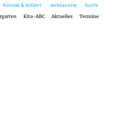
Kontakt & Anfahrt
wirkitas.nrw
Suche
rgarten
Kita-ABC
Aktuelles
Termine
Zusammenarbeit mit den Eltern