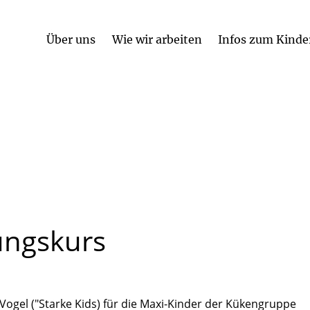
Über uns
Wie wir arbeiten
Infos zum Kinde
Religionspädagogisches Leitbild
Kooperation mit anderen Institutionen
ungskurs
ogel ("Starke Kids) für die Maxi-Kinder der Kükengruppe