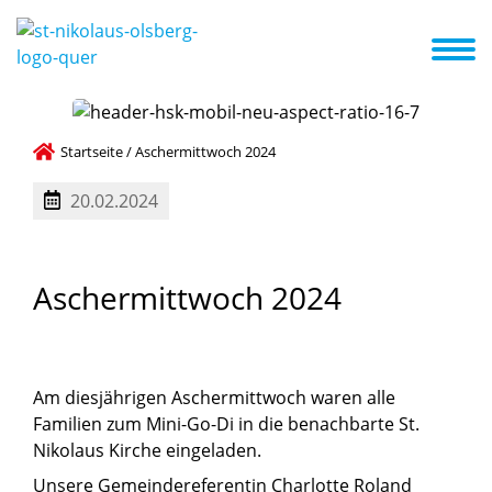
eiten
Infos zum Kindergarten
Kita-ABC
Aktuelles
Termine
Kooperation mit anderen Institutionen
Startseite
/
Aschermittwoch 2024
20.02.2024
Aschermittwoch
2024
Am diesjährigen Aschermittwoch waren alle
Familien zum Mini-Go-Di in die benachbarte St.
Nikolaus Kirche eingeladen.
Unsere Gemeindereferentin Charlotte Roland